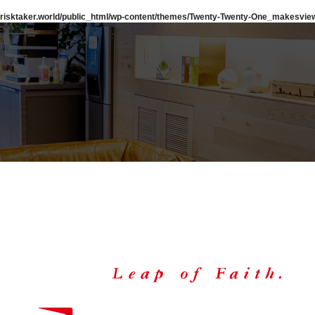
risktaker.world/public_html/wp-content/themes/Twenty-Twenty-One_makesview