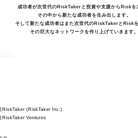
成功者が次世代のRiskTakerと
投資や支援からRisk
その中から新たな成功者を生み出します。
そして新たな成功者はまた
次世代のRiskTakerとRis
その巨大なネットワークを
作り上げていきます
skTaker (RiskTaker Inc.)
iskTaker Ventures