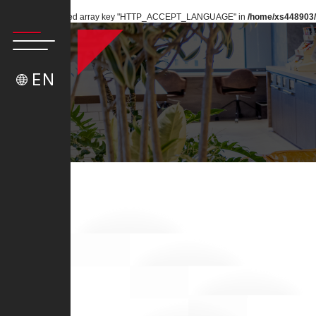
Warning
: Undefined array key "HTTP_ACCEPT_LANGUAGE" in
/home/xs448903/
EN