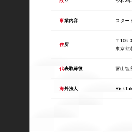
設立
令和3年
事業内容
スター
〒106-0
住所
東京都港
代表取締役
冨山智
海外法人
RiskTak