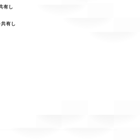
を共有し
kを共有し
。