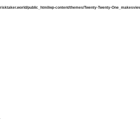
risktaker.world/public_html/wp-content/themes/Twenty-Twenty-One_makesview
す