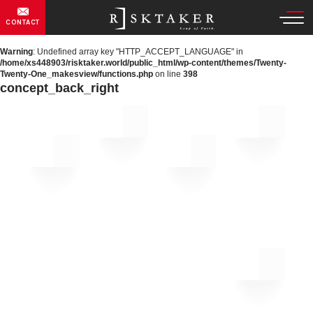
CONTACT
Warning
: Undefined array key "HTTP_ACCEPT_LANGUAGE" in
/home/xs448903/risktaker.world/public_html/wp-content/themes/Twenty-
Twenty-One_makesview/functions.php
on line
398
concept_back_right