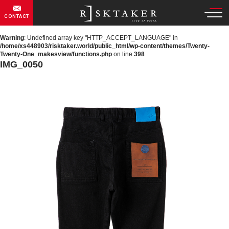
CONTACT
Warning
: Undefined array key "HTTP_ACCEPT_LANGUAGE" in
/home/xs448903/risktaker.world/public_html/wp-content/themes/Twenty-
Twenty-One_makesview/functions.php
on line
398
IMG_0050