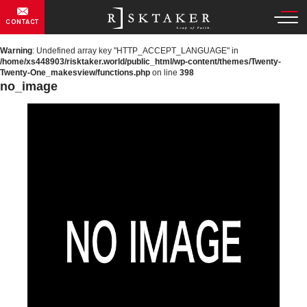
CONTACT
Warning
: Undefined array key "HTTP_ACCEPT_LANGUAGE" in
/home/xs448903/risktaker.world/public_html/wp-content/themes/Twenty-
Twenty-One_makesview/functions.php
on line
398
no_image