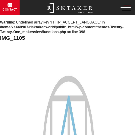
CONTACT
Warning
: Undefined array key "HTTP_ACCEPT_LANGUAGE" in
/home/xs448903/risktaker.world/public_html/wp-content/themes/Twenty-
Twenty-One_makesview/functions.php
on line
398
IMG_1105