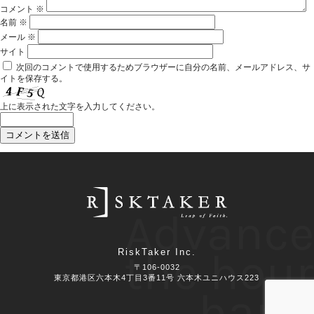
コメント
※
名前
※
メール
※
サイト
次回のコメントで使用するためブラウザーに自分の名前、メールアドレス、サ
イトを保存する。
上に表示された文字を入力してください。
Advance
the hour
RiskTaker Inc.
〒106-0032
東京都港区六本木4丁目3番11号 六本木ユニハウス223
hand