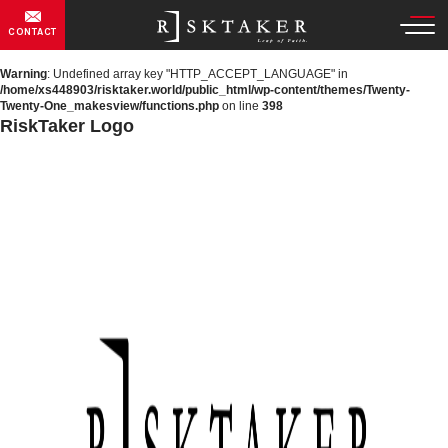
CONTACT
Warning
: Undefined array key "HTTP_ACCEPT_LANGUAGE" in
/home/xs448903/risktaker.world/public_html/wp-content/themes/Twenty-
Twenty-One_makesview/functions.php
on line
398
RiskTaker Logo